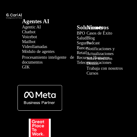
Agentes AI
Soluciones
Nosotros
Agentic AI
Chatbot
BPO
Casos de Éxito
Voicebot
Salud
Blog
Mailbot
Seguros
Podcast
Videollamadas
Banca
Notificaciones y
Módulo de agentes
Retail
Actualizaciones
Procesamiento inteligente de
Recursos Humanos
Sobre nosotros
documentos
Telecomunicaciones
Demos
GIK
Trabaja con nosotros
Cursos